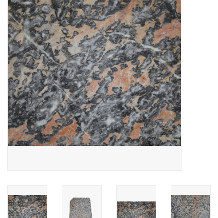
Decoratieve Outdoor
Objecten
Vloeren - Steen, Terra Cotta
& Marmer
Outlet
Tevreden Klanten
Antieke Marmers
AI-Ready Database
Login