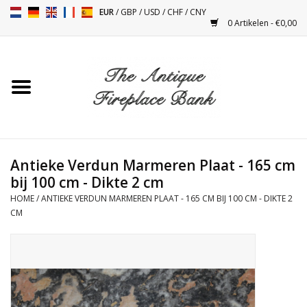
EUR
/
GBP
/
USD
/
CHF
/
CNY
0 Artikelen - €0,00
Home
Antieke Schouwen
Haard Installatie en Decor
Toebehoren
Antieke Verdun Marmeren Plaat - 165 cm
bij 100 cm - Dikte 2 cm
HOME
/
ANTIEKE VERDUN MARMEREN PLAAT - 165 CM BIJ 100 CM - DIKTE 2
Kacheltjes
CM
Tafels
Antiquiteiten en Vintage
Objecten