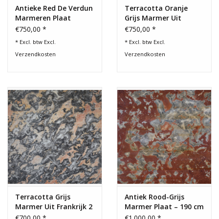
Antieke Red De Verdun
Terracotta Oranje
Marmeren Plaat
Grijs Marmer Uit
Frankrijk
€750,00 *
€750,00 *
* Excl. btw Excl.
* Excl. btw Excl.
Verzendkosten
Verzendkosten
Terracotta Grijs
Antiek Rood-Grijs
Marmer Uit Frankrijk 2
Marmer Plaat – 190 cm
cm
- 135 cm - 1,5 cm Dik
€700,00 *
€1.000,00 *