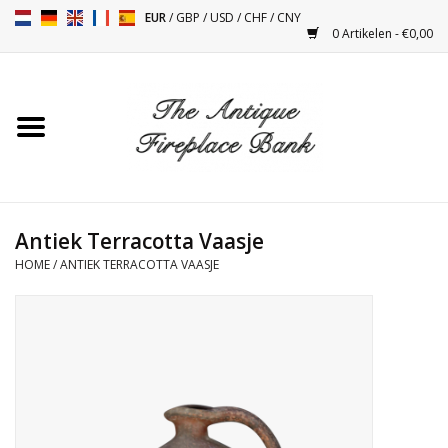
EUR
/
GBP
/
USD
/
CHF
/
CNY
0 Artikelen - €0,00
Home
Antieke Schouwen
Haard Installatie en Decor
Toebehoren
Antiek Terracotta Vaasje
HOME
/
ANTIEK TERRACOTTA VAASJE
Kacheltjes
Tafels
Antiquiteiten en Vintage
Objecten