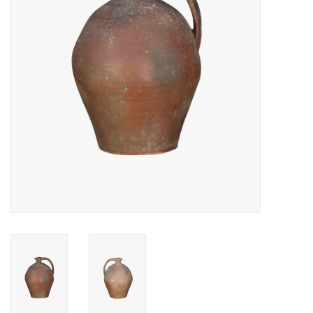
Decoratieve Outdoor
Objecten
Vloeren - Steen, Terra Cotta
& Marmer
Outlet
Tevreden Klanten
Antieke Marmers
AI-Ready Database
Login