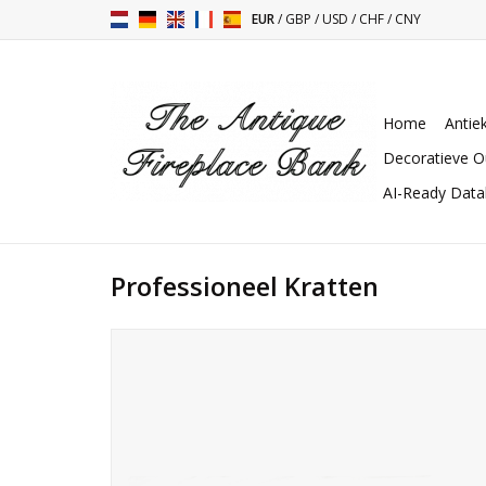
EUR
/
GBP
/
USD
/
CHF
/
CNY
Home
Antie
Decoratieve O
AI-Ready Dat
Professioneel Kratten