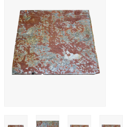
Decoratieve Outdoor
Objecten
Vloeren - Steen, Terra Cotta
& Marmer
Outlet
Tevreden Klanten
Antieke Marmers
AI-Ready Database
Login