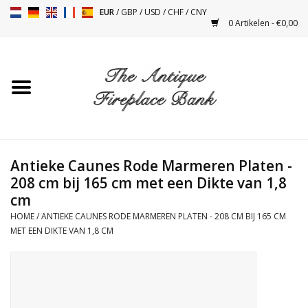
EUR
/
GBP
/
USD
/
CHF
/
CNY
0 Artikelen - €0,00
Home
Antieke Schouwen
Haard Installatie en Decor
Toebehoren
Antieke Caunes Rode Marmeren Platen -
208 cm bij 165 cm met een Dikte van 1,8
cm
Kacheltjes
HOME
/
ANTIEKE CAUNES RODE MARMEREN PLATEN - 208 CM BIJ 165 CM
MET EEN DIKTE VAN 1,8 CM
Tafels
Antiquiteiten en Vintage
Objecten