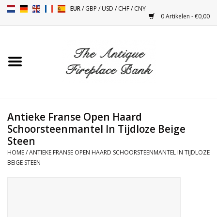
EUR
/
GBP
/
USD
/
CHF
/
CNY
0 Artikelen - €0,00
Home
Antieke Schouwen
Haard Installatie en Decor
Toebehoren
Antieke Franse Open Haard
Schoorsteenmantel In Tijdloze Beige
Steen
Kacheltjes
HOME
/
ANTIEKE FRANSE OPEN HAARD SCHOORSTEENMANTEL IN TIJDLOZE
BEIGE STEEN
Tafels
Antiquiteiten en Vintage
Objecten