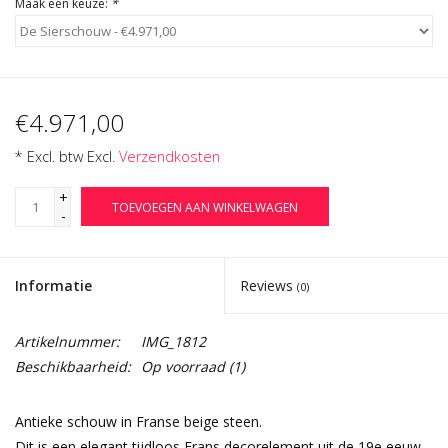
Maak een keuze:
*
€4.971,00
* Excl. btw Excl.
Verzendkosten
+
TOEVOEGEN AAN WINKELWAGEN
-
Informatie
Reviews
(0)
Artikelnummer:
IMG_1812
Beschikbaarheid:
Op voorraad
(1)
Antieke schouw in Franse beige steen.
Dit is een elegant tijdloos Frans decorelement uit de 19e eeuw.