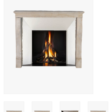
Decoratieve Outdoor
Objecten
Vloeren - Steen, Terra Cotta
& Marmer
Outlet
Tevreden Klanten
Antieke Marmers
AI-Ready Database
Login