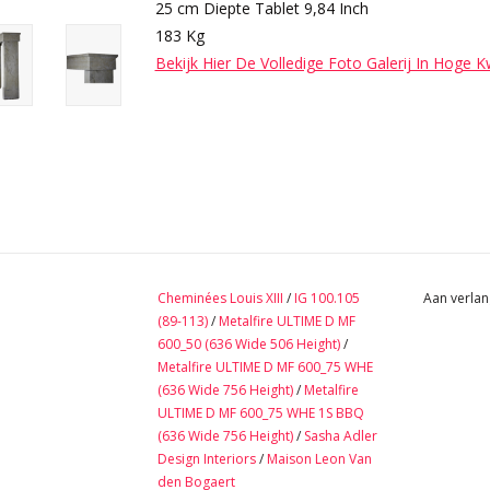
25 cm Diepte Tablet 9,84 Inch
183 Kg
Bekijk Hier De Volledige Foto Galerij In Hoge K
Cheminées Louis XIII
/
IG 100.105
Aan verlan
(89-113)
/
Metalfire ULTIME D MF
600_50 (636 Wide 506 Height)
/
Metalfire ULTIME D MF 600_75 WHE
(636 Wide 756 Height)
/
Metalfire
ULTIME D MF 600_75 WHE 1S BBQ
(636 Wide 756 Height)
/
Sasha Adler
Design Interiors
/
Maison Leon Van
den Bogaert