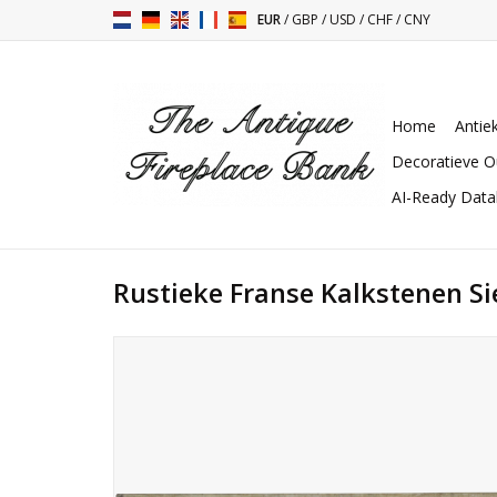
EUR
/
GBP
/
USD
/
CHF
/
CNY
Home
Antie
Decoratieve O
AI-Ready Dat
Rustieke Franse Kalkstenen S