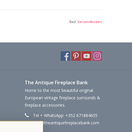
Excl.
Verzendkosten
The Antique Fireplace Bank
Home to the most beautiful original
European vintage fireplace surrounds &
fireplace accessories.
Tel + WhatsApp: +352 671884605
info@theantiquefireplacebank.com