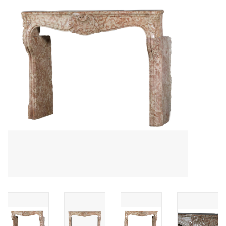
Decoratieve Outdoor
Objecten
Vloeren - Steen, Terra Cotta
& Marmer
Outlet
Tevreden Klanten
Antieke Marmers
AI-Ready Database
Login