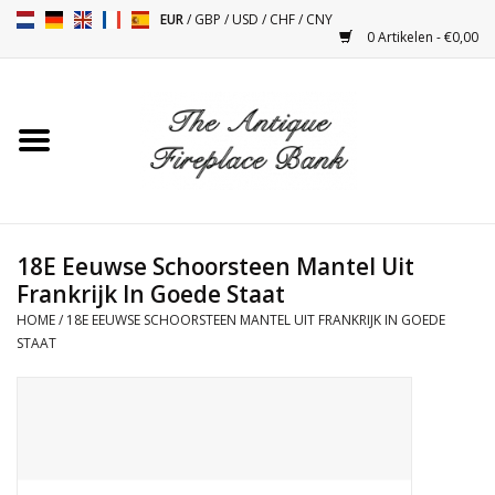
EUR
/
GBP
/
USD
/
CHF
/
CNY
0 Artikelen - €0,00
Home
Antieke Schouwen
Haard Installatie en Decor
Toebehoren
18E Eeuwse Schoorsteen Mantel Uit
Frankrijk In Goede Staat
HOME
/
18E EEUWSE SCHOORSTEEN MANTEL UIT FRANKRIJK IN GOEDE
Kacheltjes
STAAT
Tafels
Antiquiteiten en Vintage
Objecten