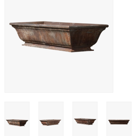
Decoratieve Outdoor
Objecten
Vloeren - Steen, Terra Cotta
& Marmer
Outlet
Tevreden Klanten
Antieke Marmers
AI-Ready Database
Login