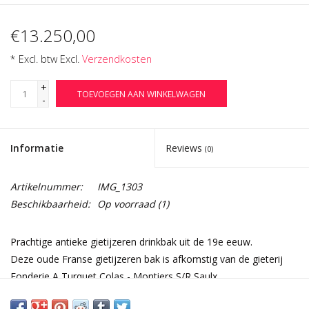
€13.250,00
* Excl. btw Excl.
Verzendkosten
+
TOEVOEGEN AAN WINKELWAGEN
-
Informatie
Reviews
(0)
Artikelnummer:
IMG_1303
Beschikbaarheid:
Op voorraad
(1)
Prachtige antieke gietijzeren drinkbak uit de 19e eeuw.
Deze oude Franse gietijzeren bak is afkomstig van de gieterij
Fonderie A Turquet Colas - Montiers S/R Saulx.
Het werd vroeger gebruikt als drinkbak.