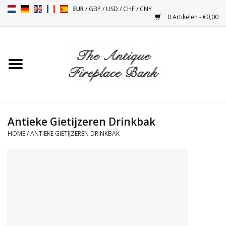
EUR
/
GBP
/
USD
/
CHF
/
CNY
0 Artikelen - €0,00
Home
Antieke Schouwen
Haard Installatie en Decor
Toebehoren
Antieke Gietijzeren Drinkbak
HOME
/
ANTIEKE GIETIJZEREN DRINKBAK
Kacheltjes
Tafels
Antiquiteiten en Vintage
Objecten