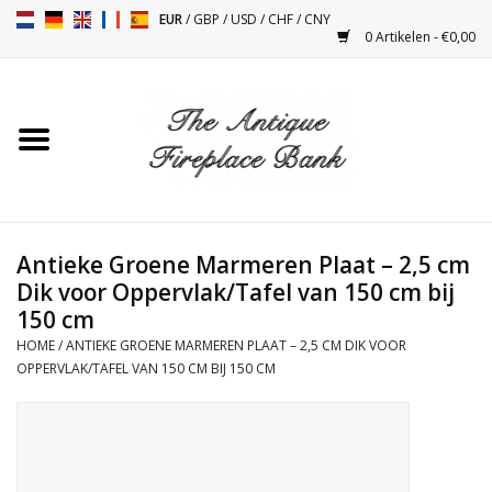
EUR
/
GBP
/
USD
/
CHF
/
CNY
0 Artikelen - €0,00
Home
Antieke Schouwen
Haard Installatie en Decor
Toebehoren
Antieke Groene Marmeren Plaat – 2,5 cm
Dik voor Oppervlak/Tafel van 150 cm bij
150 cm
Kacheltjes
HOME
/
ANTIEKE GROENE MARMEREN PLAAT – 2,5 CM DIK VOOR
OPPERVLAK/TAFEL VAN 150 CM BIJ 150 CM
Tafels
Antiquiteiten en Vintage
Objecten