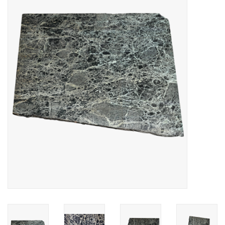
Decoratieve Outdoor
Objecten
Vloeren - Steen, Terra Cotta
& Marmer
Outlet
Tevreden Klanten
Antieke Marmers
AI-Ready Database
Login