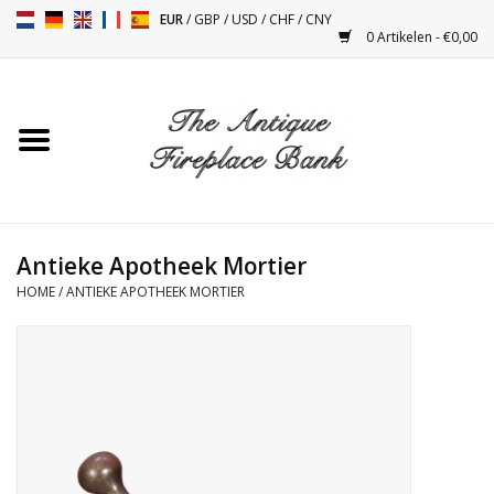
EUR
/
GBP
/
USD
/
CHF
/
CNY
0 Artikelen - €0,00
Home
Antieke Schouwen
Haard Installatie en Decor
Toebehoren
Antieke Apotheek Mortier
HOME
/
ANTIEKE APOTHEEK MORTIER
Kacheltjes
Tafels
Antiquiteiten en Vintage
Objecten