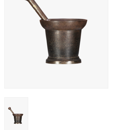
Decoratieve Outdoor
Objecten
Vloeren - Steen, Terra Cotta
& Marmer
Outlet
Tevreden Klanten
Antieke Marmers
AI-Ready Database
Login