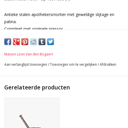
Antieke stalen apothekersmortier met geweldige slijtage en
patina.
Compleet met originele pressor
Afmetingen:
16 cm Buitenbreedte 6,3 Inch
14 cm Buitenhoogte 5,51 Inch
Maison Leon Van den Bogaert
25 cm Lengte 9,84 Inch
Aan verlanglijst toevoegen
/
Toevoegen om te vergelijken
/
Afdrukken
Gerelateerde producten