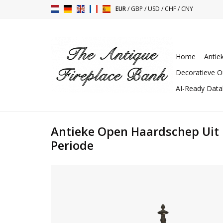
EUR
/
GBP
/
USD
/
CHF
/
CNY
Home
Antie
Decoratieve O
AI-Ready Dat
Antieke Open Haardschep Uit 
Periode