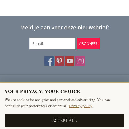
Meld je aan voor onze nieuwsbrief:
ABONNEER
Klantenservice
YOUR PRIVACY, YOUR CHOICE
Producten
We use cookies for analytics and personalised advertising. You can
configure your preferences or accept all.
Privacy policy
Mijn account
The Antique Fireplace Bank
ACCEPT ALL