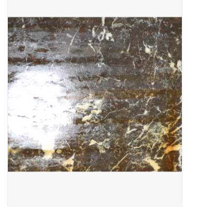
Decoratieve Outdoor
Objecten
Vloeren - Steen, Terra Cotta
& Marmer
Outlet
Tevreden Klanten
Antieke Marmers
AI-Ready Database
Login