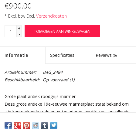
€900,00
* Excl. btw Excl.
Verzendkosten
+
TOEVOEGEN AAN WINKELWAGEN
-
Informatie
Specificaties
Reviews
(0)
Artikelnummer:
IMG_2484
Beschikbaarheid:
Op voorraad
(1)
Grote plaat antiek roodgrijs marmer
Deze grote antieke 19e-eeuwse marmerplaat staat bekend om
zijn kenmerkende rode en grijze aderen, verrijkt met opvallende
gebroken witte accenten. Het oppervlak vertoont een uniek
patroon van natuurlijke verwering en een ruwe textuur, wat het
een elegante maar tijdloze uitstraling geeft.