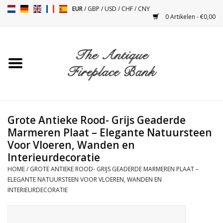
EUR
/
GBP
/
USD
/
CHF
/
CNY
0 Artikelen - €0,00
Home
Antieke Schouwen
Haard Installatie en Decor
Toebehoren
Grote Antieke Rood- Grijs Geaderde
Marmeren Plaat – Elegante Natuursteen
Voor Vloeren, Wanden en
Kacheltjes
Interieurdecoratie
HOME
/
GROTE ANTIEKE ROOD- GRIJS GEADERDE MARMEREN PLAAT –
Tafels
ELEGANTE NATUURSTEEN VOOR VLOEREN, WANDEN EN
INTERIEURDECORATIE
Antiquiteiten en Vintage
Objecten