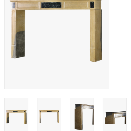
Decoratieve Outdoor
Objecten
Vloeren - Steen, Terra Cotta
& Marmer
Outlet
Tevreden Klanten
Antieke Marmers
AI-Ready Database
Login