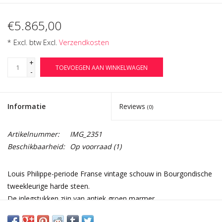
€5.865,00
* Excl. btw Excl.
Verzendkosten
+
TOEVOEGEN AAN WINKELWAGEN
-
Informatie
Reviews
(0)
Artikelnummer:
IMG_2351
Beschikbaarheid:
Op voorraad
(1)
Louis Philippe-periode Franse vintage schouw in Bourgondische
tweekleurige harde steen.
De inlegstukken zijn van antiek groen marmer.
Elegant begin 19e eeuw.