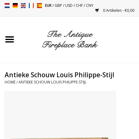
EUR
/
GBP
/
USD
/
CHF
/
CNY
0 Artikelen - €0,00
Home
Antieke Schouwen
Haard Installatie en Decor
Toebehoren
Antieke Schouw Louis Philippe-Stijl
HOME
/
ANTIEKE SCHOUW LOUIS PHILIPPE-STIJL
Kacheltjes
Tafels
Antiquiteiten en Vintage
Objecten