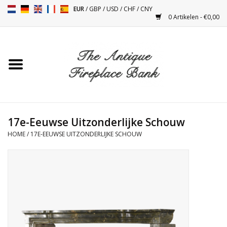
EUR
/
GBP
/
USD
/
CHF
/
CNY
0 Artikelen - €0,00
Home
Antieke Schouwen
Haard Installatie en Decor
Toebehoren
17e-Eeuwse Uitzonderlijke Schouw
HOME
/
17E-EEUWSE UITZONDERLIJKE SCHOUW
Kacheltjes
Tafels
Antiquiteiten en Vintage
Objecten