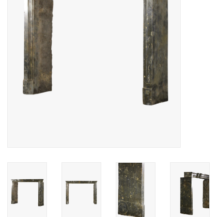
Decoratieve Outdoor
Objecten
Vloeren - Steen, Terra Cotta
& Marmer
Outlet
Tevreden Klanten
Antieke Marmers
AI-Ready Database
Login