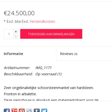
€24.500,00
* Excl. btw Excl.
Verzendkosten
+
TOEVOEGEN AAN WINKELWAGEN
-
Informatie
Reviews
(0)
Artikelnummer:
IMG_1171
Beschikbaarheid:
Op voorraad
(1)
Zeer ongebruikelijke schoorsteenmantel van hardsteen.
Fronton in arbalette.
Deze sierschouw is absoluut een statementobject voor de
kenner van Amor, centraal motief, gemaakt op speciaal verzoek.