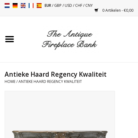
EUR
/
GBP
/
USD
/
CHF
/
CNY
0 Artikelen - €0,00
Home
Antieke Schouwen
Haard Installatie en Decor
Toebehoren
Antieke Haard Regency Kwaliteit
HOME
/
ANTIEKE HAARD REGENCY KWALITEIT
Kacheltjes
Tafels
Antiquiteiten en Vintage
Objecten