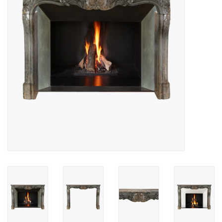
Decoratieve Outdoor
Objecten
Vloeren - Steen, Terra Cotta
& Marmer
Outlet
Tevreden Klanten
Antieke Marmers
AI-Ready Database
Login