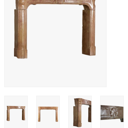
Decoratieve Outdoor
Objecten
Vloeren - Steen, Terra Cotta
& Marmer
Outlet
Tevreden Klanten
Antieke Marmers
AI-Ready Database
Login