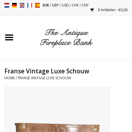
EUR
/
GBP
/
USD
/
CHF
/
CNY
0 Artikelen - €0,00
Home
Antieke Schouwen
Haard Installatie en Decor
Toebehoren
Franse Vintage Luxe Schouw
HOME
/
FRANSE VINTAGE LUXE SCHOUW
Kacheltjes
Tafels
Antiquiteiten en Vintage
Objecten