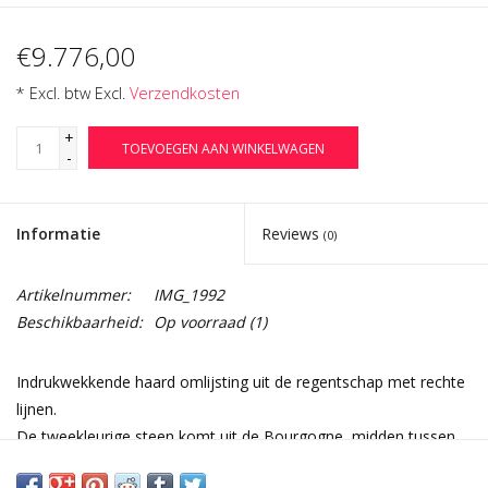
€9.776,00
* Excl. btw Excl.
Verzendkosten
+
TOEVOEGEN AAN WINKELWAGEN
-
Informatie
Reviews
(0)
Artikelnummer:
IMG_1992
Beschikbaarheid:
Op voorraad
(1)
Indrukwekkende haard omlijsting uit de regentschap met rechte
lijnen.
De tweekleurige steen komt uit de Bourgogne, midden tussen
de wijngaarden.