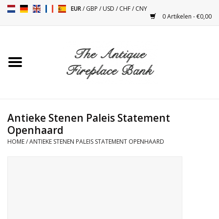
EUR
/
GBP
/
USD
/
CHF
/
CNY
0 Artikelen - €0,00
Home
Antieke Schouwen
Haard Installatie en Decor
Toebehoren
Antieke Stenen Paleis Statement
Openhaard
HOME
/
ANTIEKE STENEN PALEIS STATEMENT OPENHAARD
Kacheltjes
Tafels
Antiquiteiten en Vintage
Objecten