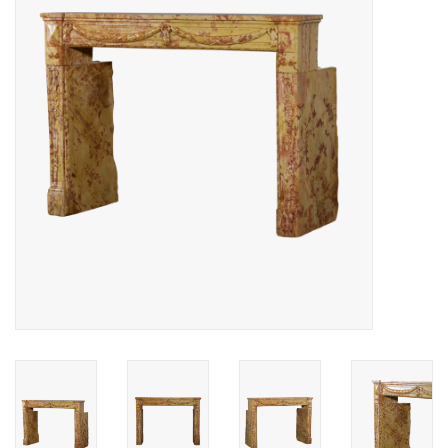
Decoratieve Outdoor
Objecten
Vloeren - Steen, Terra Cotta
& Marmer
Outlet
Tevreden Klanten
Antieke Marmers
AI-Ready Database
Login