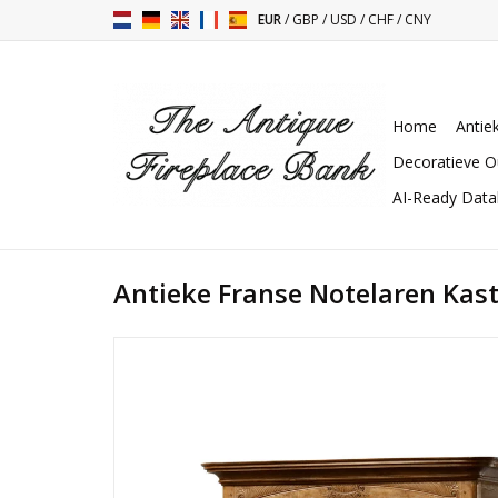
EUR
/
GBP
/
USD
/
CHF
/
CNY
Home
Antie
Decoratieve O
AI-Ready Dat
Antieke Franse Notelaren Kas