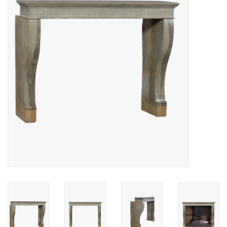
Decoratieve Outdoor
Objecten
Vloeren - Steen, Terra Cotta
& Marmer
Outlet
Tevreden Klanten
Antieke Marmers
AI-Ready Database
Login