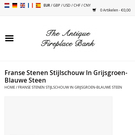
EUR
/
GBP
/
USD
/
CHF
/
CNY
0 Artikelen - €0,00
Home
Antieke Schouwen
Haard Installatie en Decor
Toebehoren
Franse Stenen Stijlschouw In Grijsgroen-
Blauwe Steen
HOME
/
FRANSE STENEN STIJLSCHOUW IN GRIJSGROEN-BLAUWE STEEN
Kacheltjes
Tafels
Antiquiteiten en Vintage
Objecten