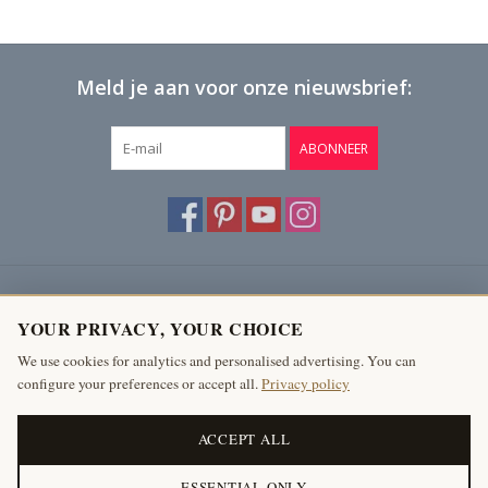
Meld je aan voor onze nieuwsbrief:
ABONNEER
Klantenservice
YOUR PRIVACY, YOUR CHOICE
Producten
We use cookies for analytics and personalised advertising. You can
configure your preferences or accept all.
Privacy policy
Mijn account
The Antique Fireplace Bank
ACCEPT ALL
ESSENTIAL ONLY