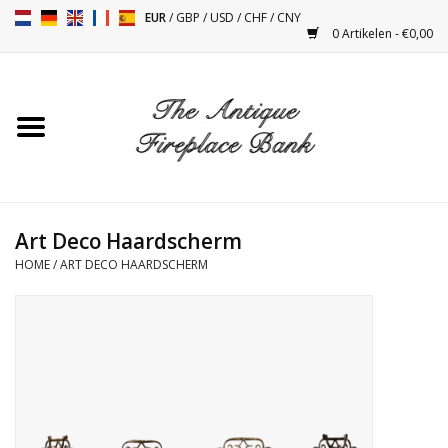
EUR
/
GBP
/
USD
/
CHF
/
CNY
0 Artikelen - €0,00
Home
Antieke Schouwen
Haard Installatie en Decor
Toebehoren
Art Deco Haardscherm
HOME
/
ART DECO HAARDSCHERM
Kacheltjes
Tafels
Antiquiteiten en Vintage
Objecten