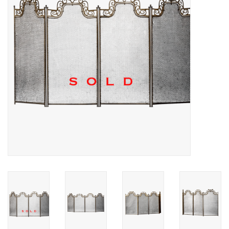
Decoratieve Outdoor
Objecten
Vloeren - Steen, Terra Cotta
& Marmer
Outlet
Tevreden Klanten
Antieke Marmers
AI-Ready Database
Login