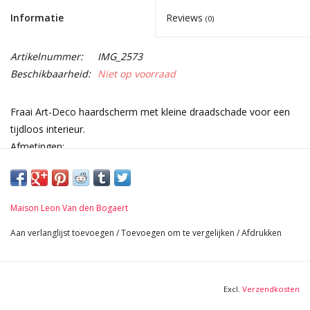
Informatie
Reviews
(0)
Artikelnummer:
IMG_2573
Beschikbaarheid:
Niet op voorraad
Fraai Art-Deco haardscherm met kleine draadschade voor een
tijdloos interieur.
Afmetingen:
4 panelen
62 cm Hoogte 24,41 Inch
34 cm Breed 13,39 Inch
Maison Leon Van den Bogaert
4 Kg
Aan verlanglijst toevoegen
/
Toevoegen om te vergelijken
/
Afdrukken
Excl.
Verzendkosten