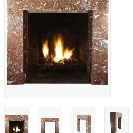
Decoratieve Outdoor
Objecten
Vloeren - Steen, Terra Cotta
& Marmer
Outlet
Tevreden Klanten
Antieke Marmers
AI-Ready Database
Login