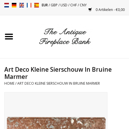
EUR
/
GBP
/
USD
/
CHF
/
CNY
0 Artikelen - €0,00
Home
Antieke Schouwen
Haard Installatie en Decor
Toebehoren
Art Deco Kleine Sierschouw In Bruine
Marmer
HOME
/
ART DECO KLEINE SIERSCHOUW IN BRUINE MARMER
Kacheltjes
Tafels
Antiquiteiten en Vintage
Objecten