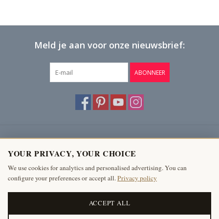
Meld je aan voor onze nieuwsbrief:
ABONNEER
Klantenservice
YOUR PRIVACY, YOUR CHOICE
Producten
We use cookies for analytics and personalised advertising. You can
configure your preferences or accept all.
Privacy policy
Mijn account
The Antique Fireplace Bank
ACCEPT ALL