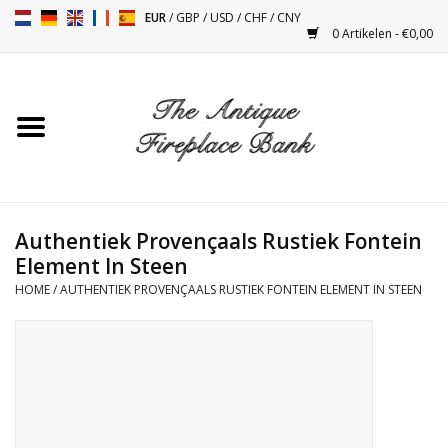
EUR
/
GBP
/
USD
/
CHF
/
CNY
0 Artikelen - €0,00
Home
Antieke Schouwen
Haard Installatie en Decor
Toebehoren
Authentiek Provençaals Rustiek Fontein
Element In Steen
HOME
/
AUTHENTIEK PROVENÇAALS RUSTIEK FONTEIN ELEMENT IN STEEN
Kacheltjes
Tafels
Antiquiteiten en Vintage
Objecten