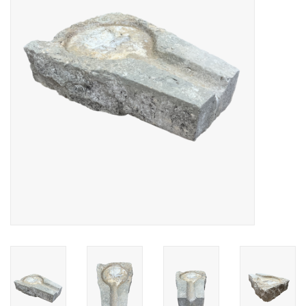
Decoratieve Outdoor
Objecten
Vloeren - Steen, Terra Cotta
& Marmer
Outlet
Tevreden Klanten
Antieke Marmers
AI-Ready Database
Login