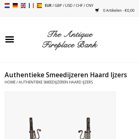
EUR
/
GBP
/
USD
/
CHF
/
CNY
0 Artikelen - €0,00
Home
Antieke Schouwen
Haard Installatie en Decor
Toebehoren
Authentieke Smeedijzeren Haard Ijzers
HOME
/
AUTHENTIEKE SMEEDIJZEREN HAARD IJZERS
Kacheltjes
Tafels
Antiquiteiten en Vintage
Objecten