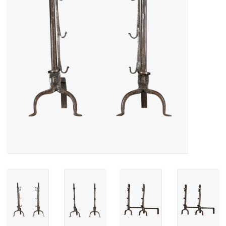
Decoratieve Outdoor
Objecten
Vloeren - Steen, Terra Cotta
& Marmer
Outlet
Tevreden Klanten
Antieke Marmers
AI-Ready Database
Login