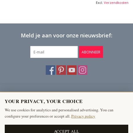
Excl.
Verzendkosten
Meld je aan voor onze nieuwsbrief:
ABONNEER
Klantenservice
YOUR PRIVACY, YOUR CHOICE
Producten
We use cookies for analytics and personalised advertising. You can
configure your preferences or accept all.
Privacy policy
Mijn account
The Antique Fireplace Bank
ACCEPT ALL