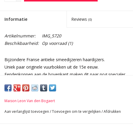
Informatie
Reviews
(0)
Artikelnummer:
IMG_5720
Beschikbaarheid:
Op voorraad
(1)
Bijzondere Franse antieke smeedijzeren haardijzers.
Uniek paar originele vuurbokken uit de 15e eeuw.
Eendenkoppen aan de bovenkant maken dit paar nog specialer.
Afmetingen:
72 cm Hoogte 28,35 Inch
25 cm Breedte per stuk 9,84 Inch
Maison Leon Van den Bogaert
67 cm Lengte 26,38 Inch
19,6 Kg
Aan verlanglijst toevoegen
/
Toevoegen om te vergelijken
/
Afdrukken