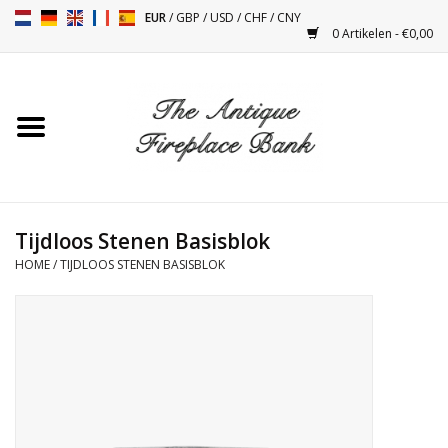
EUR
/
GBP
/
USD
/
CHF
/
CNY
0 Artikelen - €0,00
Home
Antieke Schouwen
Haard Installatie en Decor
Toebehoren
Tijdloos Stenen Basisblok
HOME
/
TIJDLOOS STENEN BASISBLOK
Kacheltjes
Tafels
Antiquiteiten en Vintage
Objecten