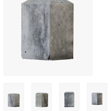
Decoratieve Outdoor
Objecten
Vloeren - Steen, Terra Cotta
& Marmer
Outlet
Tevreden Klanten
Antieke Marmers
AI-Ready Database
Login