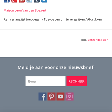
24 cm Binnen Vierkant 9,45 Inch
52 cm Hoogte 20,47 Inch
Maison Leon Van den Bogaert
146 Kg
Bekijk Hier De Volledige Foto Galerij In Hoge Kwaliteit →
Aan verlanglijst toevoegen
/
Toevoegen om te vergelijken
/
Afdrukken
Excl.
Verzendkosten
Meld je aan voor onze nieuwsbrief:
ABONNEER