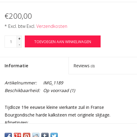
€200,00
* Excl. btw Excl.
Verzendkosten
+
TOEVOEGEN AAN WINKELWAGEN
-
Informatie
Reviews
(0)
Artikelnummer:
IMG_1189
Beschikbaarheid:
Op voorraad
(1)
Tijdloze 19e eeuwse kleine vierkante zuil in Franse
Bourgondische harde kalksteen met originele slijtage.
Afmetingen:
33 cm Buiten Vierkant 12,99 Inch