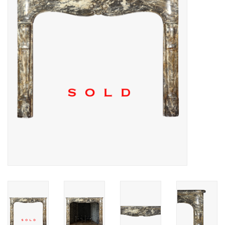
Decoratieve Outdoor
Objecten
Vloeren - Steen, Terra Cotta
& Marmer
Outlet
Tevreden Klanten
Antieke Marmers
AI-Ready Database
Login