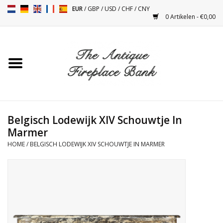
EUR
/
GBP
/
USD
/
CHF
/
CNY
0 Artikelen - €0,00
Home
Antieke Schouwen
Haard Installatie en Decor
Toebehoren
Belgisch Lodewijk XIV Schouwtje In
Marmer
HOME
/
BELGISCH LODEWIJK XIV SCHOUWTJE IN MARMER
Kacheltjes
Tafels
Antiquiteiten en Vintage
Objecten