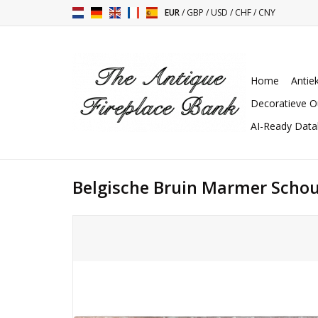
EUR
/
GBP
/
USD
/
CHF
/
CNY
Home
Antie
Decoratieve O
AI-Ready Dat
Belgische Bruin Marmer Scho