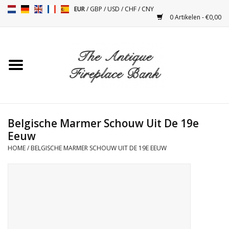
EUR
/
GBP
/
USD
/
CHF
/
CNY
0 Artikelen - €0,00
Home
Antieke Schouwen
Haard Installatie en Decor
Toebehoren
Belgische Marmer Schouw Uit De 19e
Eeuw
HOME
/
BELGISCHE MARMER SCHOUW UIT DE 19E EEUW
Kacheltjes
Tafels
Antiquiteiten en Vintage
Objecten