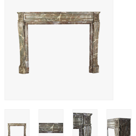
Decoratieve Outdoor
Objecten
Vloeren - Steen, Terra Cotta
& Marmer
Outlet
Tevreden Klanten
Antieke Marmers
AI-Ready Database
Login