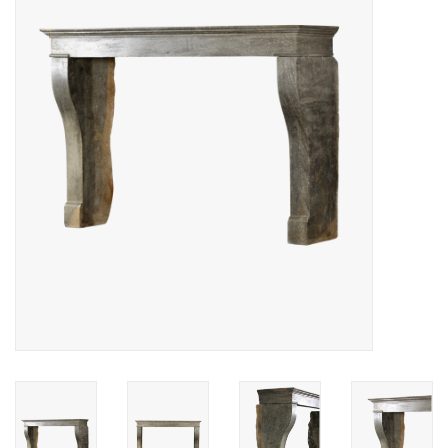
Decoratieve Outdoor
Objecten
Vloeren - Steen, Terra Cotta
& Marmer
Outlet
Tevreden Klanten
Antieke Marmers
AI-Ready Database
Login