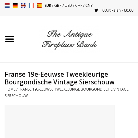
EUR
/
GBP
/
USD
/
CHF
/
CNY
0 Artikelen - €0,00
Home
Antieke Schouwen
Haard Installatie en Decor
Toebehoren
Franse 19e-Eeuwse Tweekleurige
Bourgondische Vintage Sierschouw
HOME
/
FRANSE 19E-EEUWSE TWEEKLEURIGE BOURGONDISCHE VINTAGE
Kacheltjes
SIERSCHOUW
Tafels
Antiquiteiten en Vintage
Objecten