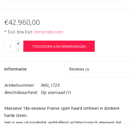
€42.960,00
* Excl. btw Excl.
Verzendkosten
+
TOEVOEGEN AAN WINKELWAGEN
-
Informatie
Reviews
(0)
Artikelnummer:
IMG_1723
Beschikbaarheid:
Op voorraad
(1)
Massieve 18e-eeuwse Franse open haard omheen in donkere
harde steen.
Het is een uitzonderlijk verbluffend architectonisch element dat