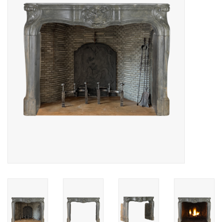
Decoratieve Outdoor
Objecten
Vloeren - Steen, Terra Cotta
& Marmer
Outlet
Tevreden Klanten
Antieke Marmers
AI-Ready Database
Login