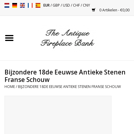
EUR
/
GBP
/
USD
/
CHF
/
CNY
0 Artikelen - €0,00
Home
Antieke Schouwen
Haard Installatie en Decor
Toebehoren
Bijzondere 18de Eeuwse Antieke Stenen
Franse Schouw
HOME
/
BIJZONDERE 18DE EEUWSE ANTIEKE STENEN FRANSE SCHOUW
Kacheltjes
Tafels
Antiquiteiten en Vintage
Objecten