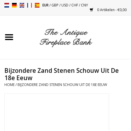
EUR
/
GBP
/
USD
/
CHF
/
CNY
0 Artikelen - €0,00
Home
Antieke Schouwen
Haard Installatie en Decor
Toebehoren
Bijzondere Zand Stenen Schouw Uit De
18e Eeuw
HOME
/
BIJZONDERE ZAND STENEN SCHOUW UIT DE 18E EEUW
Kacheltjes
Tafels
Antiquiteiten en Vintage
Objecten