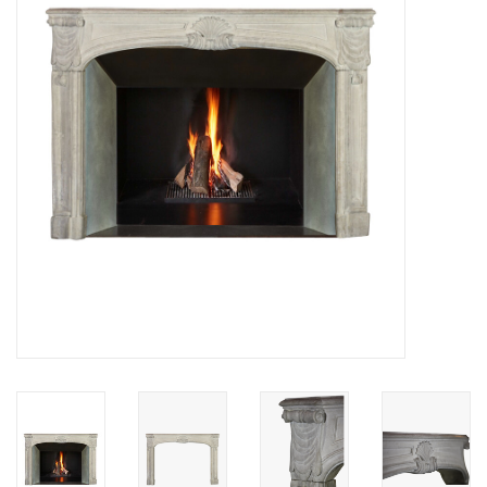
Decoratieve Outdoor
Objecten
Vloeren - Steen, Terra Cotta
& Marmer
Outlet
Tevreden Klanten
Antieke Marmers
AI-Ready Database
Login