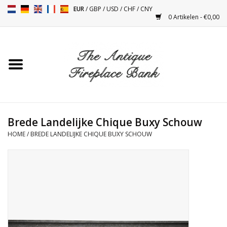
EUR
/
GBP
/
USD
/
CHF
/
CNY
0 Artikelen - €0,00
Home
Antieke Schouwen
Haard Installatie en Decor
Toebehoren
Brede Landelijke Chique Buxy Schouw
HOME
/
BREDE LANDELIJKE CHIQUE BUXY SCHOUW
Kacheltjes
Tafels
Antiquiteiten en Vintage
Objecten