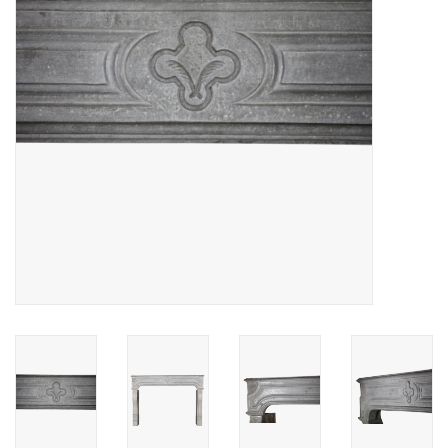
Decoratieve Outdoor
Objecten
Vloeren - Steen, Terra Cotta
& Marmer
Outlet
Tevreden Klanten
Antieke Marmers
AI-Ready Database
Login