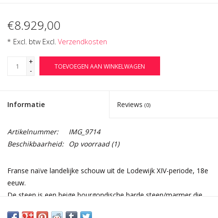
€8.929,00
* Excl. btw Excl.
Verzendkosten
+
TOEVOEGEN AAN WINKELWAGEN
-
Informatie
Reviews
(0)
Artikelnummer:
IMG_9714
Beschikbaarheid:
Op voorraad
(1)
Franse naïve landelijke schouw uit de Lodewijk XIV-periode, 18e
eeuw.
De steen is een beige bourgondische harde steen/marmer die
gepolijst is en het licht in de kamer weerkaatst.