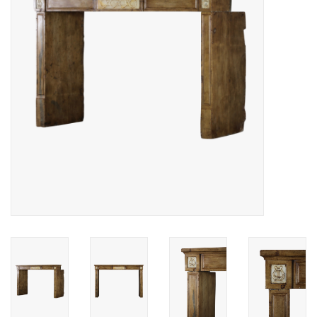
Decoratieve Outdoor
Objecten
Vloeren - Steen, Terra Cotta
& Marmer
Outlet
Tevreden Klanten
Antieke Marmers
AI-Ready Database
Login