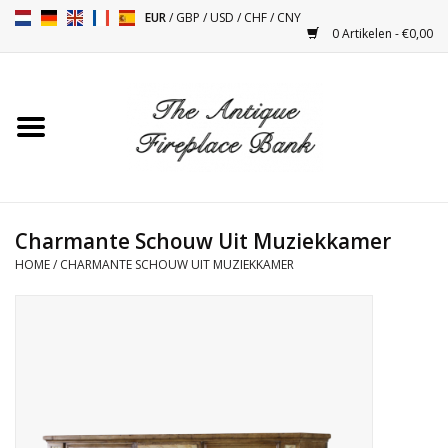
EUR
/
GBP
/
USD
/
CHF
/
CNY
0 Artikelen - €0,00
Home
Antieke Schouwen
Haard Installatie en Decor
Toebehoren
Charmante Schouw Uit Muziekkamer
HOME
/
CHARMANTE SCHOUW UIT MUZIEKKAMER
Kacheltjes
Tafels
Antiquiteiten en Vintage
Objecten