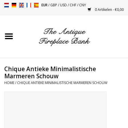
EUR
/
GBP
/
USD
/
CHF
/
CNY
0 Artikelen - €0,00
Home
Antieke Schouwen
Haard Installatie en Decor
Toebehoren
Chique Antieke Minimalistische
Marmeren Schouw
HOME
/
CHIQUE ANTIEKE MINIMALISTISCHE MARMEREN SCHOUW
Kacheltjes
Tafels
Antiquiteiten en Vintage
Objecten