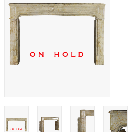
Decoratieve Outdoor
Objecten
Vloeren - Steen, Terra Cotta
& Marmer
Outlet
Tevreden Klanten
Antieke Marmers
AI-Ready Database
Login