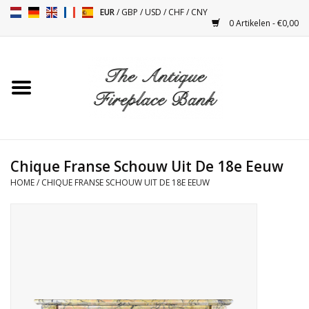
EUR
/
GBP
/
USD
/
CHF
/
CNY
0 Artikelen - €0,00
Home
Antieke Schouwen
Haard Installatie en Decor
Toebehoren
Chique Franse Schouw Uit De 18e Eeuw
HOME
/
CHIQUE FRANSE SCHOUW UIT DE 18E EEUW
Kacheltjes
Tafels
Antiquiteiten en Vintage
Objecten