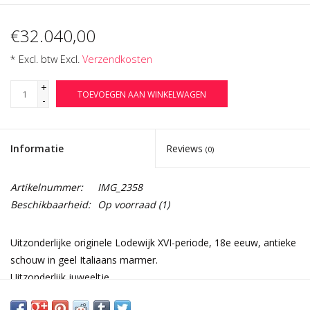
€32.040,00
* Excl. btw Excl.
Verzendkosten
+
TOEVOEGEN AAN WINKELWAGEN
-
Informatie
Reviews
(0)
Artikelnummer:
IMG_2358
Beschikbaarheid:
Op voorraad
(1)
Uitzonderlijke originele Lodewijk XVI-periode, 18e eeuw, antieke
schouw in geel Italiaans marmer.
Uitzonderlijk juweeltje.
Een lust voor het oog die ieders aandacht zal trekken.