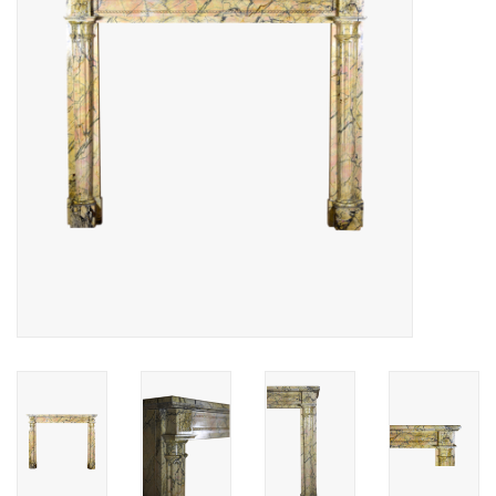
Decoratieve Outdoor
Objecten
Vloeren - Steen, Terra Cotta
& Marmer
Outlet
Tevreden Klanten
Antieke Marmers
AI-Ready Database
Login