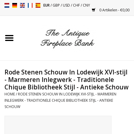
EUR
/
GBP
/
USD
/
CHF
/
CNY
0 Artikelen - €0,00
Home
Antieke Schouwen
Haard Installatie en Decor
Toebehoren
Rode Stenen Schouw In Lodewijk XVI-stijl
- Marmeren Inlegwerk - Traditionele
Chique Bibliotheek Stijl - Antieke Schouw
Kacheltjes
HOME
/
RODE STENEN SCHOUW IN LODEWIJK XVI-STIJL - MARMEREN
INLEGWERK - TRADITIONELE CHIQUE BIBLIOTHEEK STIJL - ANTIEKE
Tafels
SCHOUW
Antiquiteiten en Vintage
Objecten