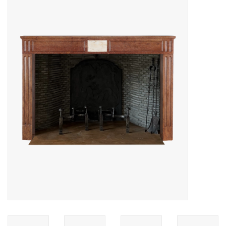
Decoratieve Outdoor
Objecten
Vloeren - Steen, Terra Cotta
& Marmer
Outlet
Tevreden Klanten
Antieke Marmers
AI-Ready Database
Login