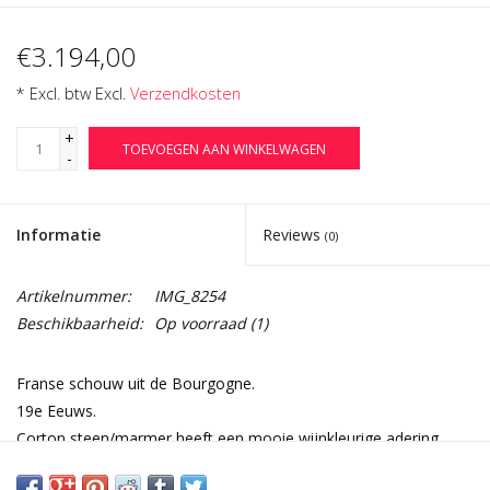
€3.194,00
* Excl. btw Excl.
Verzendkosten
+
TOEVOEGEN AAN WINKELWAGEN
-
Informatie
Reviews
(0)
Artikelnummer:
IMG_8254
Beschikbaarheid:
Op voorraad
(1)
Franse schouw uit de Bourgogne.
19e Eeuws.
Corton steen/marmer heeft een mooie wijnkleurige adering.
Het dorp Corton ligt vlakbij Clos de Vougeout.