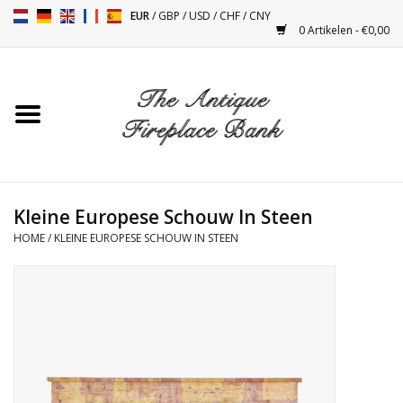
EUR
/
GBP
/
USD
/
CHF
/
CNY
0 Artikelen - €0,00
Home
Antieke Schouwen
Haard Installatie en Decor
Toebehoren
Kleine Europese Schouw In Steen
HOME
/
KLEINE EUROPESE SCHOUW IN STEEN
Kacheltjes
Tafels
Antiquiteiten en Vintage
Objecten