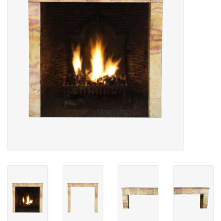
Decoratieve Outdoor
Objecten
Vloeren - Steen, Terra Cotta
& Marmer
Outlet
Tevreden Klanten
Antieke Marmers
AI-Ready Database
Login