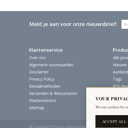
Meld je aan voor onze nieuwsbrief:
Klantenservice
Produ
Over ons
Alle pro
Algemene voorwaarden
Nieuwe 
Disclaimer
Aanbied
Privacy Policy
Tags
Betaalmethoden
RSS-fee
Verzenden & Retourneren
YOUR PRIVA
Klantenservice
We use cookies for a
Sitemap
ACCEPT ALL
© Copyright 2026 The Antique Fireplace Bank