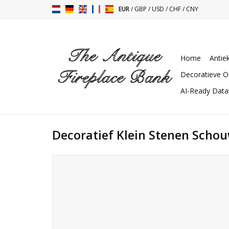
EUR
/
GBP
/
USD
/
CHF
/
CNY
Home
Antie
Decoratieve O
AI-Ready Dat
Decoratief Klein Stenen Schou