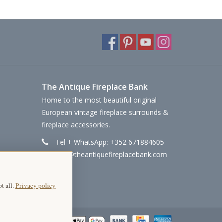
The Antique Fireplace Bank
Home to the most beautiful original
European vintage fireplace surrounds &
fireplace accessories.
Tel + WhatsApp: +352 671884605
info@theantiquefireplacebank.com
t all.
Privacy policy