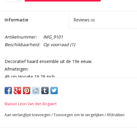
Informatie
Reviews
(0)
Artikelnummer:
IMG_9101
Beschikbaarheid:
Op voorraad
(1)
Decoratief haard ensemble uit de 19e eeuw.
Afmetingen:
49 cm Hoogte 19,29 Inch
22 cm Breedte per stuk 8,66 Inch
47 cm Lengte 18,50 Inch
4,6 Kg
Maison Leon Van den Bogaert
Aan verlanglijst toevoegen
/
Toevoegen om te vergelijken
/
Afdrukken