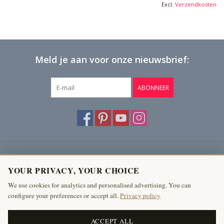
Excl.
Verzendkosten
Meld je aan voor onze nieuwsbrief:
ABONNEER
Klantenservice
YOUR PRIVACY, YOUR CHOICE
Producten
We use cookies for analytics and personalised advertising. You can
configure your preferences or accept all.
Privacy policy
Mijn account
The Antique Fireplace Bank
ACCEPT ALL