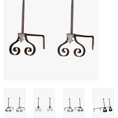
Decoratieve Outdoor
Objecten
Vloeren - Steen, Terra Cotta
& Marmer
Outlet
Tevreden Klanten
Antieke Marmers
AI-Ready Database
Login