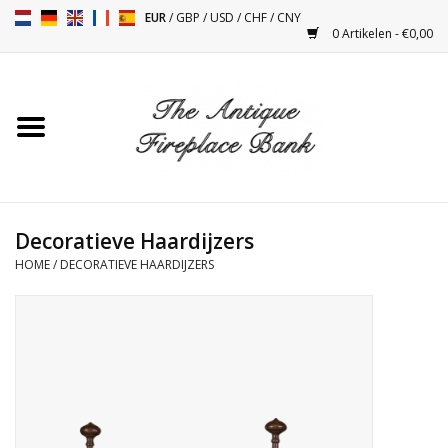
EUR
/
GBP
/
USD
/
CHF
/
CNY
0 Artikelen - €0,00
Home
Antieke Schouwen
Haard Installatie en Decor
Toebehoren
Decoratieve Haardijzers
HOME
/
DECORATIEVE HAARDIJZERS
Kacheltjes
Tafels
Antiquiteiten en Vintage
Objecten