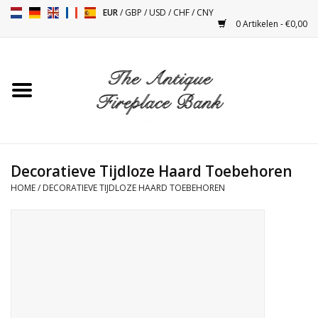
EUR
/
GBP
/
USD
/
CHF
/
CNY
0 Artikelen - €0,00
Home
Antieke Schouwen
Haard Installatie en Decor
Toebehoren
Decoratieve Tijdloze Haard Toebehoren
HOME
/
DECORATIEVE TIJDLOZE HAARD TOEBEHOREN
Kacheltjes
Tafels
Antiquiteiten en Vintage
Objecten