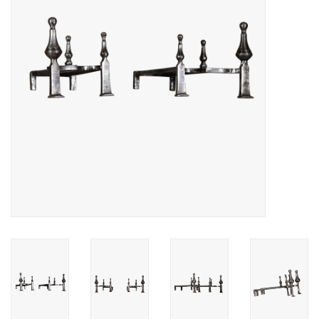
Decoratieve Outdoor
Objecten
Vloeren - Steen, Terra Cotta
& Marmer
Outlet
Tevreden Klanten
Antieke Marmers
AI-Ready Database
Login