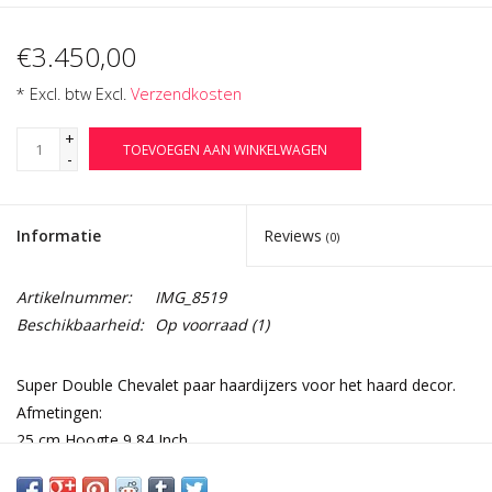
€3.450,00
* Excl. btw Excl.
Verzendkosten
+
TOEVOEGEN AAN WINKELWAGEN
-
Informatie
Reviews
(0)
Artikelnummer:
IMG_8519
Beschikbaarheid:
Op voorraad
(1)
Super Double Chevalet paar haardijzers voor het haard decor.
Afmetingen:
25 cm Hoogte 9,84 Inch
25 cm Breedte per stuk 9,84 Inch