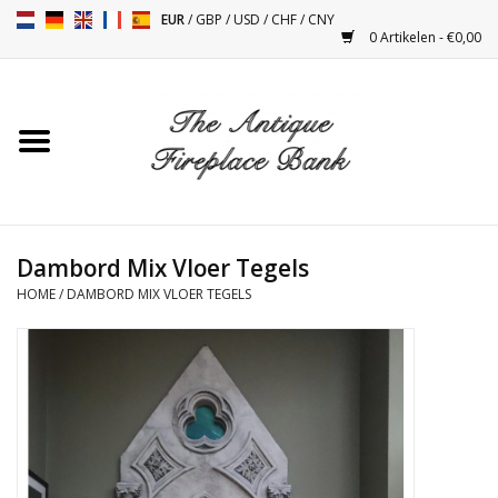
EUR
/
GBP
/
USD
/
CHF
/
CNY
0 Artikelen - €0,00
Home
Antieke Schouwen
Haard Installatie en Decor
Toebehoren
Dambord Mix Vloer Tegels
HOME
/
DAMBORD MIX VLOER TEGELS
Kacheltjes
Tafels
Antiquiteiten en Vintage
Objecten