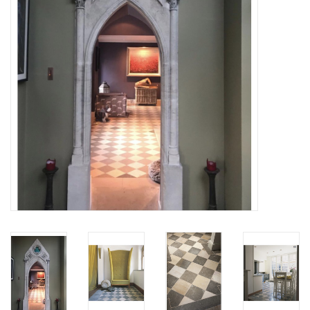
Decoratieve Outdoor
Objecten
Vloeren - Steen, Terra Cotta
& Marmer
Outlet
Tevreden Klanten
Antieke Marmers
AI-Ready Database
Login