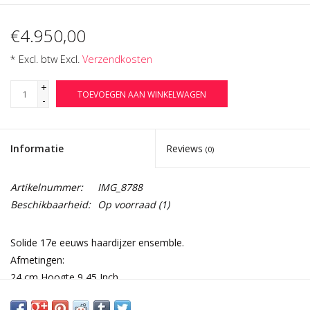
€4.950,00
* Excl. btw Excl.
Verzendkosten
+
TOEVOEGEN AAN WINKELWAGEN
-
Informatie
Reviews
(0)
Artikelnummer:
IMG_8788
Beschikbaarheid:
Op voorraad
(1)
Solide 17e eeuws haardijzer ensemble.
Afmetingen:
24 cm Hoogte 9,45 Inch
31 cm Breedte per stuk 12,20 Inch