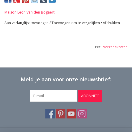
67 cm Lengte 26,38 Inch
18 Kg
Maison Leon Van den Bogaert
Bekijk Hier De Volledige Foto Galerij In Hoge Kwaliteit →
Aan verlanglijst toevoegen
/
Toevoegen om te vergelijken
/
Afdrukken
Excl.
Verzendkosten
Meld je aan voor onze nieuwsbrief:
ABONNEER