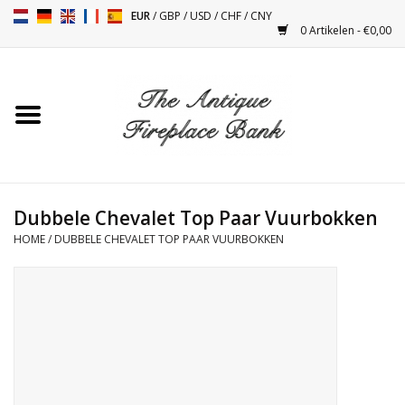
EUR
/
GBP
/
USD
/
CHF
/
CNY
0 Artikelen - €0,00
Home
Antieke Schouwen
Haard Installatie en Decor
Toebehoren
Dubbele Chevalet Top Paar Vuurbokken
HOME
/
DUBBELE CHEVALET TOP PAAR VUURBOKKEN
Kacheltjes
Tafels
Antiquiteiten en Vintage
Objecten