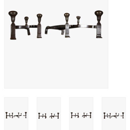
Decoratieve Outdoor
Objecten
Vloeren - Steen, Terra Cotta
& Marmer
Outlet
Tevreden Klanten
Antieke Marmers
AI-Ready Database
Login