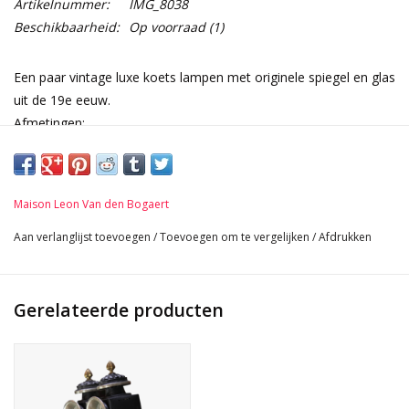
Artikelnummer:
IMG_8038
Beschikbaarheid:
Op voorraad
(1)
Een paar vintage luxe koets lampen met originele spiegel en glas
uit de 19e eeuw.
Afmetingen:
20 cm Breedte 7,87 Inch
52 cm Hoogte 20,47 Inch
Maison Leon Van den Bogaert
Aan verlanglijst toevoegen
/
Toevoegen om te vergelijken
/
Afdrukken
Gerelateerde producten