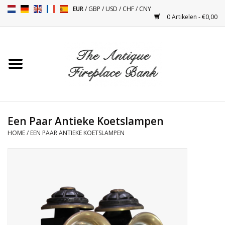
EUR
/
GBP
/
USD
/
CHF
/
CNY
0 Artikelen - €0,00
Home
Antieke Schouwen
Haard Installatie en Decor
Toebehoren
Een Paar Antieke Koetslampen
HOME
/
EEN PAAR ANTIEKE KOETSLAMPEN
Kacheltjes
Tafels
Antiquiteiten en Vintage
Objecten