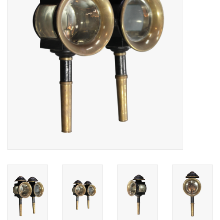
Decoratieve Outdoor
Objecten
Vloeren - Steen, Terra Cotta
& Marmer
Outlet
Tevreden Klanten
Antieke Marmers
AI-Ready Database
Login