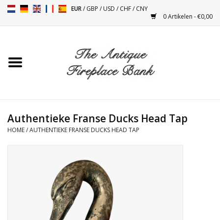
EUR
/
GBP
/
USD
/
CHF
/
CNY
0 Artikelen - €0,00
Home
Antieke Schouwen
Haard Installatie en Decor
Toebehoren
Authentieke Franse Ducks Head Tap
HOME
/
AUTHENTIEKE FRANSE DUCKS HEAD TAP
Kacheltjes
Tafels
Antiquiteiten en Vintage
Objecten