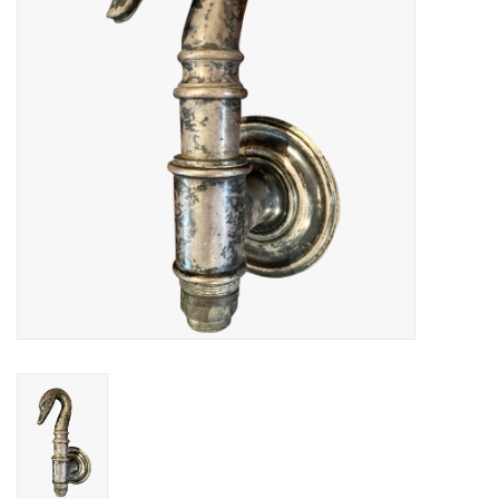
Decoratieve Outdoor
Objecten
Vloeren - Steen, Terra Cotta
& Marmer
Outlet
Tevreden Klanten
Antieke Marmers
AI-Ready Database
Login