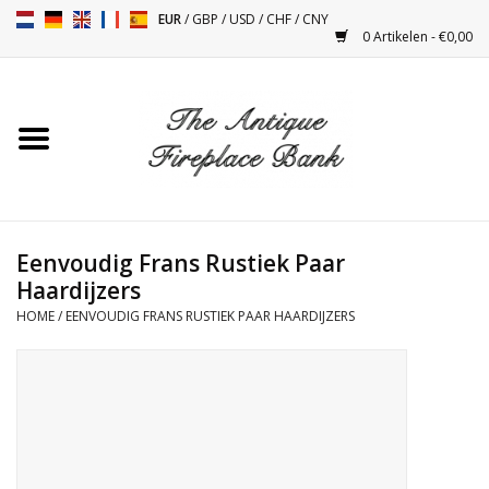
EUR
/
GBP
/
USD
/
CHF
/
CNY
0 Artikelen - €0,00
Home
Antieke Schouwen
Haard Installatie en Decor
Toebehoren
Eenvoudig Frans Rustiek Paar
Haardijzers
HOME
/
EENVOUDIG FRANS RUSTIEK PAAR HAARDIJZERS
Kacheltjes
Tafels
Antiquiteiten en Vintage
Objecten