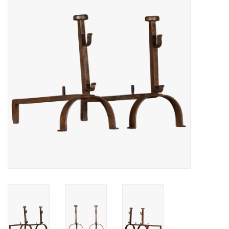
Decoratieve Outdoor
Objecten
Vloeren - Steen, Terra Cotta
& Marmer
Outlet
Tevreden Klanten
Antieke Marmers
AI-Ready Database
Login