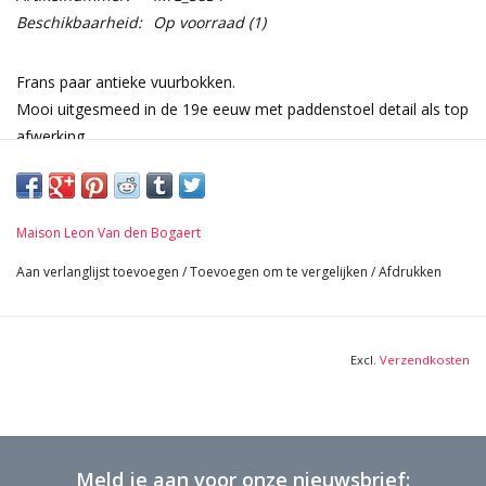
Beschikbaarheid:
Op voorraad
(1)
Frans paar antieke vuurbokken.
Mooi uitgesmeed in de 19e eeuw met paddenstoel detail als top
afwerking.
Afmetingen:
48 cm Hoogte 18,90 Inch
29 cm Breedte per stuk 11,42 Inch
Maison Leon Van den Bogaert
53 cm Lengte 20,87 Inch
9,8 Kg
Aan verlanglijst toevoegen
/
Toevoegen om te vergelijken
/
Afdrukken
Excl.
Verzendkosten
Meld je aan voor onze nieuwsbrief: