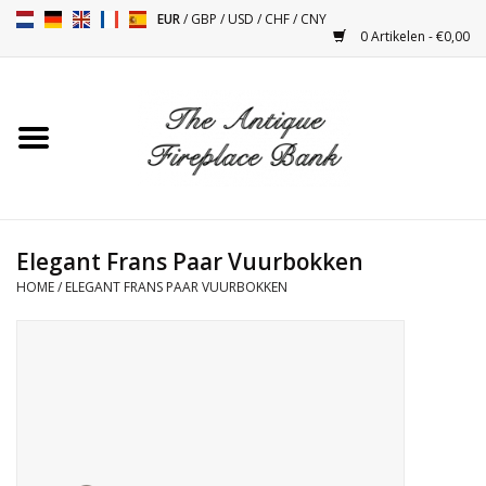
EUR
/
GBP
/
USD
/
CHF
/
CNY
0 Artikelen - €0,00
Home
Antieke Schouwen
Haard Installatie en Decor
Toebehoren
Elegant Frans Paar Vuurbokken
HOME
/
ELEGANT FRANS PAAR VUURBOKKEN
Kacheltjes
Tafels
Antiquiteiten en Vintage
Objecten