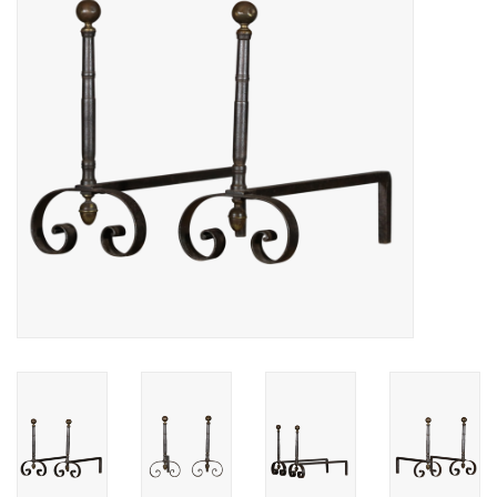
Decoratieve Outdoor
Objecten
Vloeren - Steen, Terra Cotta
& Marmer
Outlet
Tevreden Klanten
Antieke Marmers
AI-Ready Database
Login