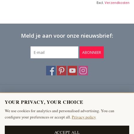
Excl.
Verzendkosten
Meld je aan voor onze nieuwsbrief:
ABONNEER
Klantenservice
YOUR PRIVACY, YOUR CHOICE
Producten
We use cookies for analytics and personalised advertising. You can
configure your preferences or accept all.
Privacy policy
Mijn account
The Antique Fireplace Bank
ACCEPT ALL