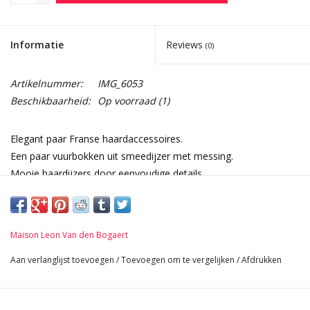
Informatie
Reviews
(0)
Artikelnummer:
IMG_6053
Beschikbaarheid:
Op voorraad
(1)
Elegant paar Franse haardaccessoires.
Een paar vuurbokken uit smeedijzer met messing.
Mooie haardijzers door eenvoudige details.
Vroeg 19e eeuw.
Afmetingen:
55 cm Hoogte 21,65 Inch
Maison Leon Van den Bogaert
27 cm Breedte per stuk 10,63 Inch
65 cm Lengte 25,59 Inch
Aan verlanglijst toevoegen
/
Toevoegen om te vergelijken
/
Afdrukken
12 Kg