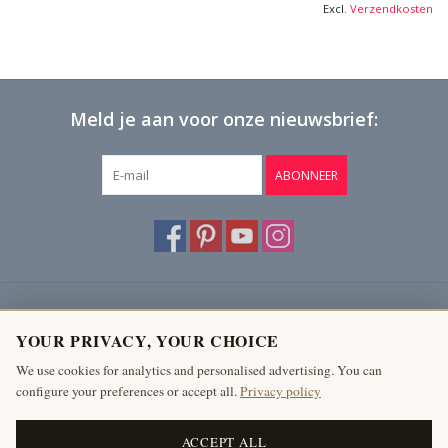
Excl.
Verzendkosten
Meld je aan voor onze nieuwsbrief:
ABONNEER
Klantenservice
YOUR PRIVACY, YOUR CHOICE
Producten
We use cookies for analytics and personalised advertising. You can
configure your preferences or accept all.
Privacy policy
Mijn account
The Antique Fireplace Bank
ACCEPT ALL