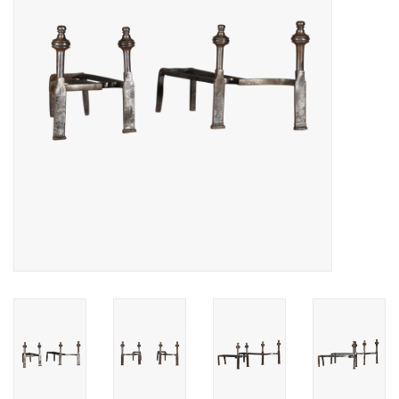
Decoratieve Outdoor
Objecten
Vloeren - Steen, Terra Cotta
& Marmer
Outlet
Tevreden Klanten
Antieke Marmers
AI-Ready Database
Login