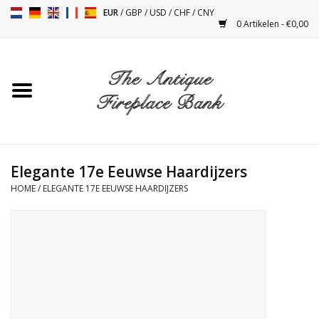
EUR
/
GBP
/
USD
/
CHF
/
CNY
0 Artikelen - €0,00
Home
Antieke Schouwen
Haard Installatie en Decor
Toebehoren
Elegante 17e Eeuwse Haardijzers
HOME
/
ELEGANTE 17E EEUWSE HAARDIJZERS
Kacheltjes
Tafels
Antiquiteiten en Vintage
Objecten