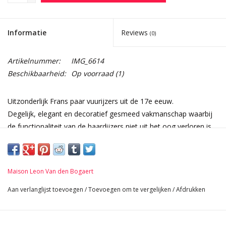
Informatie
Reviews
(0)
Artikelnummer:
IMG_6614
Beschikbaarheid:
Op voorraad
(1)
Uitzonderlijk Frans paar vuurijzers uit de 17e eeuw.
Degelijk, elegant en decoratief gesmeed vakmanschap waarbij
de functionaliteit van de haardijzers niet uit het oog verloren is.
Afmetingen:
34 cm Hoogte 13,39 Inch
27 cm Breedte per stuk 10,63 Inch
Maison Leon Van den Bogaert
60 cm Lengte 23,62 Inch
12 Kg
Aan verlanglijst toevoegen
/
Toevoegen om te vergelijken
/
Afdrukken