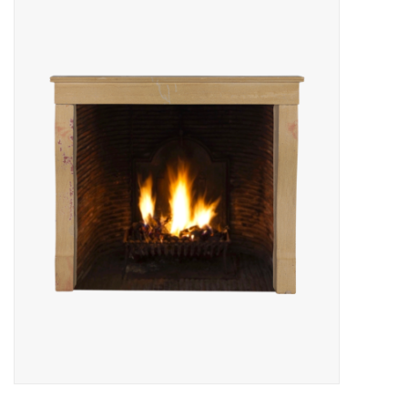
Decoratieve Outdoor
Objecten
Vloeren - Steen, Terra Cotta
& Marmer
Outlet
Tevreden Klanten
Antieke Marmers
AI-Ready Database
Login