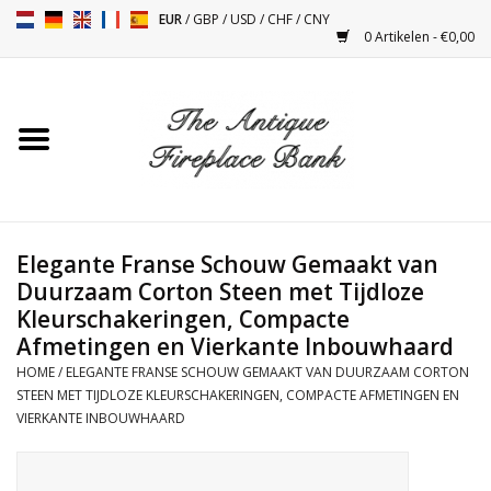
EUR
/
GBP
/
USD
/
CHF
/
CNY
0 Artikelen - €0,00
Home
Antieke Schouwen
Haard Installatie en Decor
Toebehoren
Elegante Franse Schouw Gemaakt van
Duurzaam Corton Steen met Tijdloze
Kleurschakeringen, Compacte
Kacheltjes
Afmetingen en Vierkante Inbouwhaard
HOME
/
ELEGANTE FRANSE SCHOUW GEMAAKT VAN DUURZAAM CORTON
Tafels
STEEN MET TIJDLOZE KLEURSCHAKERINGEN, COMPACTE AFMETINGEN EN
VIERKANTE INBOUWHAARD
Antiquiteiten en Vintage
Objecten