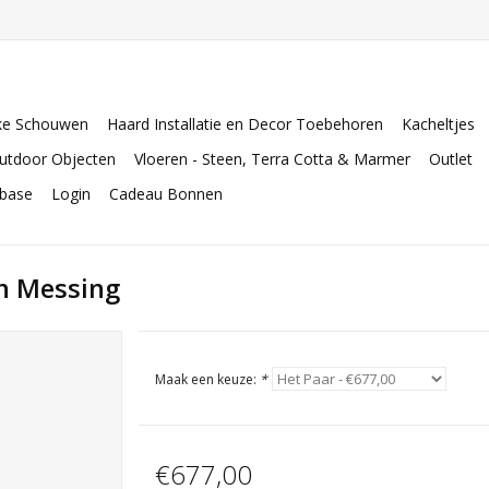
ke Schouwen
Haard Installatie en Decor Toebehoren
Kacheltjes
utdoor Objecten
Vloeren - Steen, Terra Cotta & Marmer
Outlet
abase
Login
Cadeau Bonnen
n Messing
Maak een keuze:
*
€677,00