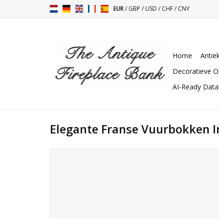
EUR
/
GBP
/
USD
/
CHF
/
CNY
Home
Antie
Decoratieve O
AI-Ready Dat
Elegante Franse Vuurbokken I