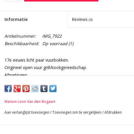
Informatie
Reviews
(0)
Artikelnummer:
IMG_7922
Beschikbaarheid:
Op voorraad
(1)
17e eeuws licht paar vuurbokken.
Origineel open vuur grill/kookgereedschap.
Afmetingen:
69 cm Hoogte 27,17 Inch
24 cm Breedte per stuk 9,45 Inch
56 cm Lengte 22,05 Inch
Maison Leon Van den Bogaert
5,2 Kg
Aan verlanglijst toevoegen
/
Toevoegen om te vergelijken
/
Afdrukken