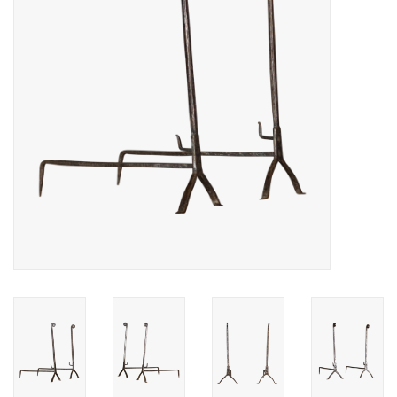
Decoratieve Outdoor
Objecten
Vloeren - Steen, Terra Cotta
& Marmer
Outlet
Tevreden Klanten
Antieke Marmers
AI-Ready Database
Login