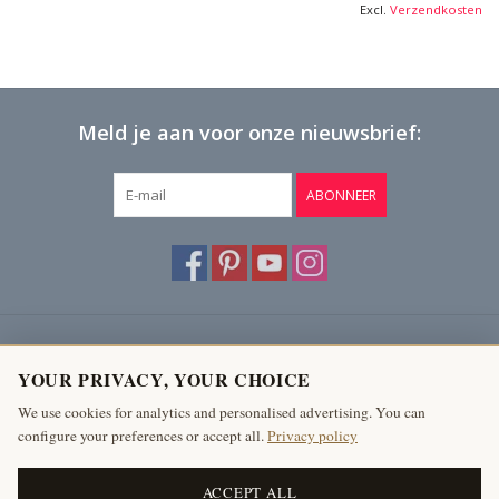
Excl.
Verzendkosten
Meld je aan voor onze nieuwsbrief:
ABONNEER
Klantenservice
YOUR PRIVACY, YOUR CHOICE
Producten
We use cookies for analytics and personalised advertising. You can
configure your preferences or accept all.
Privacy policy
Mijn account
The Antique Fireplace Bank
ACCEPT ALL