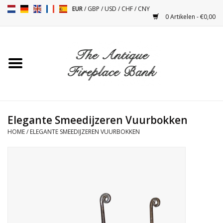
EUR
/
GBP
/
USD
/
CHF
/
CNY
0 Artikelen - €0,00
Home
Antieke Schouwen
Haard Installatie en Decor
Toebehoren
Elegante Smeedijzeren Vuurbokken
HOME
/
ELEGANTE SMEEDIJZEREN VUURBOKKEN
Kacheltjes
Tafels
Antiquiteiten en Vintage
Objecten