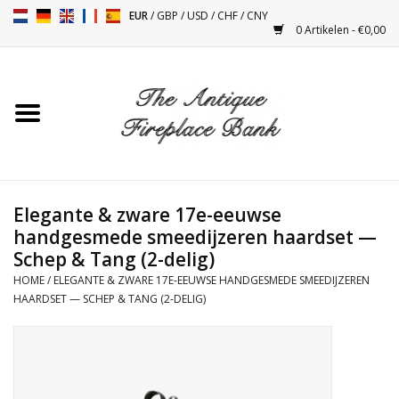
EUR
/
GBP
/
USD
/
CHF
/
CNY
0 Artikelen - €0,00
Home
Antieke Schouwen
Haard Installatie en Decor
Toebehoren
Elegante & zware 17e-eeuwse
handgesmede smeedijzeren haardset —
Schep & Tang (2-delig)
Kacheltjes
HOME
/
ELEGANTE & ZWARE 17E-EEUWSE HANDGESMEDE SMEEDIJZEREN
HAARDSET — SCHEP & TANG (2-DELIG)
Tafels
Antiquiteiten en Vintage
Objecten