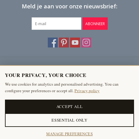
Meld je aan voor onze nieuwsbrief:
2,2 Kg
ABONNEER
Klantenservice
YOUR PRIVACY, YOUR CHOICE
Producten
We use cookies for analytics and personalised advertising. You can
configure your preferences or accept all.
Privacy policy
Mijn account
The Antique Fireplace Bank
ACCEPT ALL
ESSENTIAL ONLY
© Copyright 2026 The Antique Fireplace Bank
MANAGE PREFERENCES