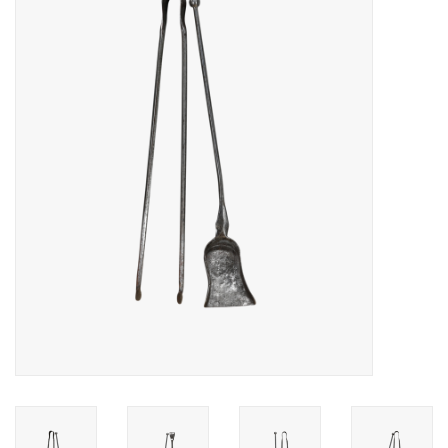
Decoratieve Outdoor
Objecten
Vloeren - Steen, Terra Cotta
& Marmer
Outlet
Tevreden Klanten
Antieke Marmers
AI-Ready Database
Login